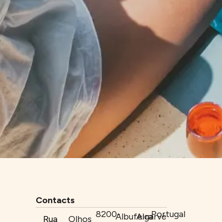
Contacts
8200-
Portugal
Albufeira
Algarve
Rua
Olhos