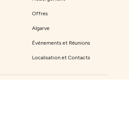
Offres
Algarve
Événements et Réunions
Localisation et Contacts
autés et les
S’abonner
ortunités
.