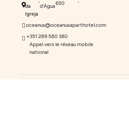
,
,
650
da
d'Água
Igreja
oceanus@oceanusaparthotel.com
+351 289 580 380
Appel vers le réseau mobile
national
Newsletter
Rece
expé
uniq