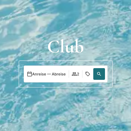
Anmeldung
Club
Anreise — Abreise
2