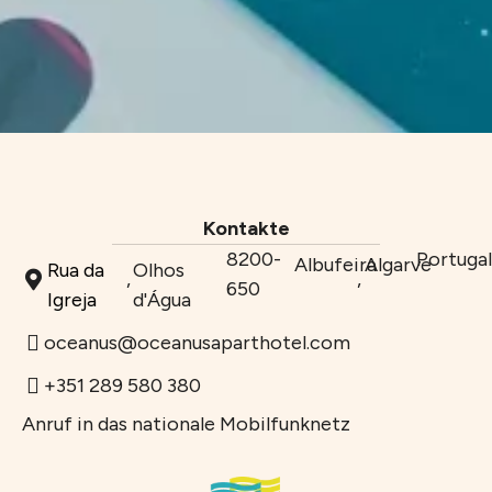
Kontakte
8200-
Portuga
Albufeira
Algarve
Rua da
Olhos
,
,
650
Igreja
d'Água
oceanus@oceanusaparthotel.com
+351 289 580 380
Anruf in das nationale Mobilfunknetz