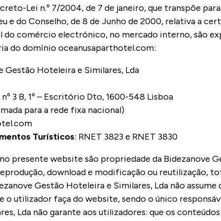
eto-Lei n.º 7/2004, de 7 de janeiro, que transpõe para 
 e do Conselho, de 8 de Junho de 2000, relativa a cert
l do comércio electrónico, no mercado interno, são e
ária do domínio oceanusaparthotel.com:
 Gestão Hoteleira e Similares, Lda
nº 3 B, 1º – Escritório Dto, 1600-548 Lisboa
amada para a rede
fixa n
acional)
otel.com
mentos Turísticos
: RNET 3823 e RNET 3830
no presente website são propriedade da Bidezanove Ges
eprodução, download e modificação ou reutilização, tota
dezanove Gestão Hoteleira e Similares, Lda não assume q
ue o utilizador faça do website, sendo o único responsáv
es, Lda não garante aos utilizadores: que os conteúdos