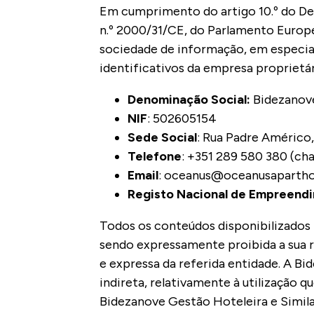
Em cumprimento do artigo 10.º do Decr
n.º 2000/31/CE, do Parlamento Europeu
sociedade de informação, em especia
identificativos da empresa propriet
Denominação Social:
Bidezanove
NIF
: 502605154
Sede Social
:
Rua Padre Américo, 
Telefone
: +351 289 580 380 (ch
Email
: oceanus@oceanusaparth
Registo Nacional de Empreendi
Todos os conteúdos disponibilizados 
sendo expressamente proibida a sua r
e expressa da referida entidade. A Bi
indireta, relativamente à utilização q
Bidezanove Gestão Hoteleira e Similar