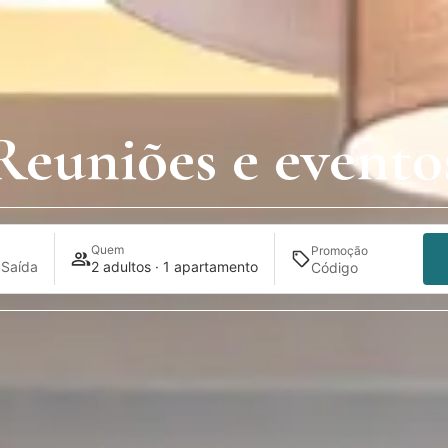
Reuniões e evento
Quem
Promoção
 Saída
2 adultos · 1 apartamento