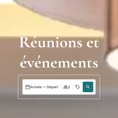
Se
connecter
Réunions et
événements
Arrivée — Départ
2