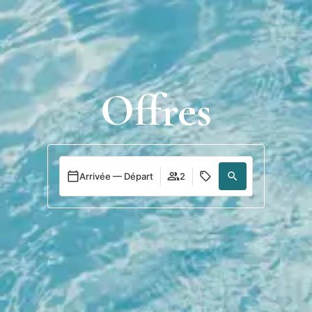
Se
connecter
Offres
Arrivée — Départ
2