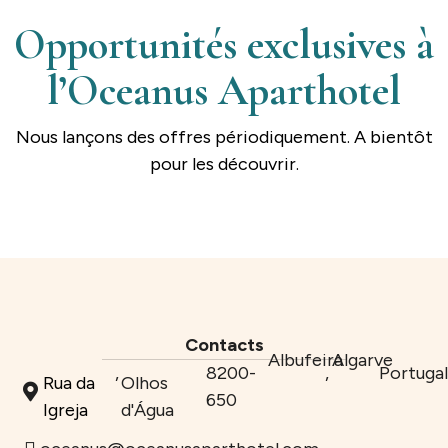
Opportunités exclusives à
l’Oceanus Aparthotel
Nous lançons des offres périodiquement. A bientôt
pour les découvrir.
Contacts
Albufeira
Algarve
,
8200-
,
Portuga
Rua da
Olhos
650
Igreja
d'Água