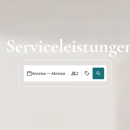
Anmeldung
Serviceleistunge
Anreise — Abreise
2