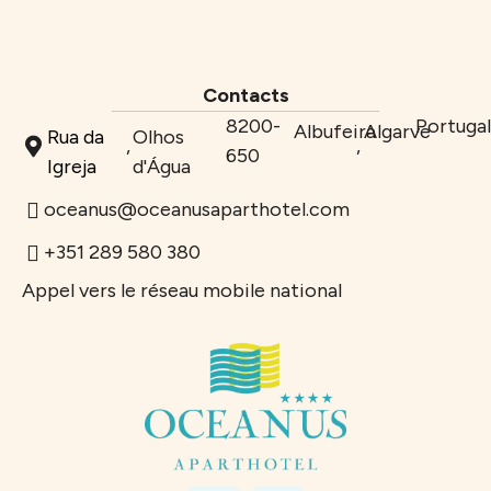
Se
Contacts
connecter
8200-
Portuga
Albufeira
Algarve
Rua da
Olhos
,
,
650
Igreja
d'Água
oceanus@oceanusaparthotel.com
+351 289 580 380
Appel vers le réseau mobile national