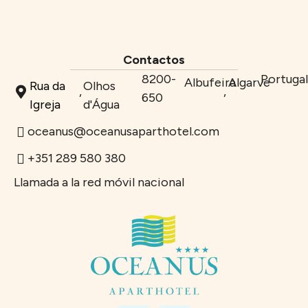
Acceder
Contactos
8200-
Portuga
Albufeira
Algarve
Rua da
Olhos
,
,
650
Igreja
d'Água
oceanus@oceanusaparthotel.com
+351 289 580 380
Llamada a la red móvil nacional