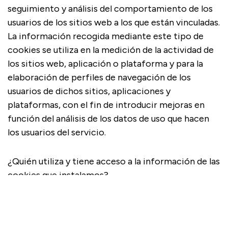
seguimiento y análisis del comportamiento de los
usuarios de los sitios web a los que están vinculadas.
La información recogida mediante este tipo de
cookies se utiliza en la medición de la actividad de
los sitios web, aplicación o plataforma y para la
elaboración de perfiles de navegación de los
usuarios de dichos sitios, aplicaciones y
plataformas, con el fin de introducir mejoras en
función del análisis de los datos de uso que hacen
los usuarios del servicio.
¿Quién utiliza y tiene acceso a la información de las
cookies que instalamos?
Acceder / Registrarse
Cuándo
Promoción
Gestiona tu reserva
Quién
Sólo el propietario de este sitio web y MIRAI
Apartamento 1
ESPAÑA, S.L., la empresa que presta al propietario