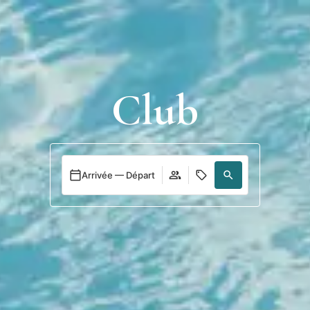
Se
connecter
Club
Arrivée — Départ