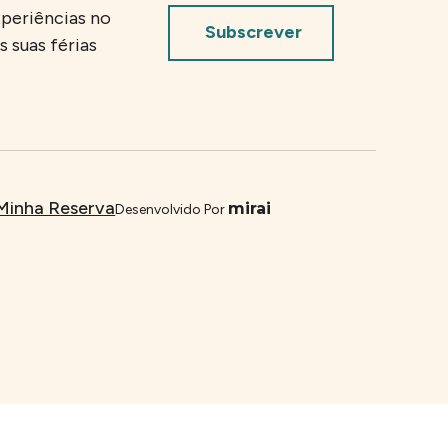
xperiências no
Subscrever
 suas férias
Minha Reserva
mirai
Desenvolvido Por