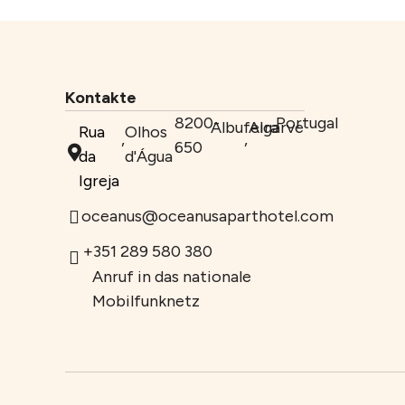
Kontakte
8200-
Portugal
Albufeira
Algarve
Rua
Olhos
,
,
650
da
d'Água
Igreja
oceanus@oceanusaparthotel.com
+351 289 580 380
Anruf in das nationale
Mobilfunknetz